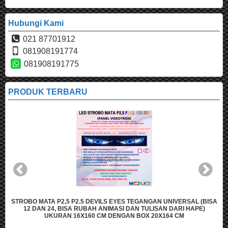
Hubungi Kami
021 87701912
081908191774
081908191775
PRODUK TERBARU
A P2,5 P2.5 DEVILS EYES TEGANGAN UNIVERSAL (BISA
STROBO MATA P
24, BISA RUBAH ANIMASI DAN TULISAN DARI HAPE)
12 DAN 24,
KURAN 16X160 CM DENGAN BOX 20X164 CM
UKU