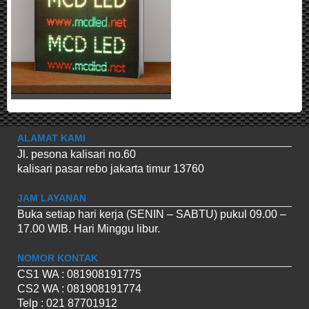
ALAMAT KAMI
Jl. pesona kalisari no.60
kalisari pasar rebo jakarta timur 13760
JAM LAYANAN
Buka setiap hari kerja (SENIN – SABTU) pukul 09.00 –
17.00 WIB. Hari Minggu libur.
NOMOR KONTAK
CS1 WA : 081908191775
CS2 WA : 081908191774
Telp : 021 87701912