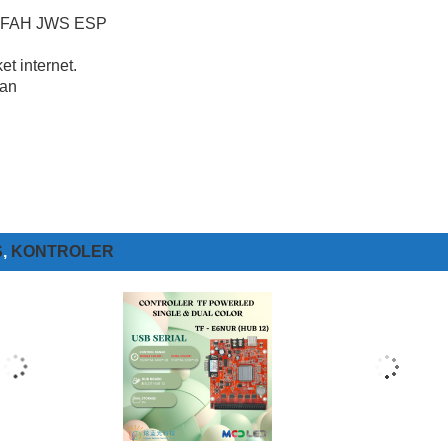
LIFAH JWS ESP
t internet.
kan
S
,
KONTROLER