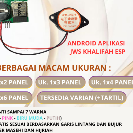
A P2,5 P2.5
STROBO MATA P2,5 P2.5
STROBO MATA P2,5 
ES TEGANGAN
DEVILS EYES TEGANGAN
DEVILS EYES TEGA
ISA 12 DAN 24,
UNIVERSAL (BISA 12 DAN 24,
UNIVERSAL (BISA 12 
 ANIMASI DAN
BISA RUBAH ANIMASI DAN
BISA RUBAH ANIMAS
DARI HAPE)
TULISAN DARI HAPE)
TULISAN DARI HA
64 CM DENGAN
UKURAN 16X192 CM DENGAN
UKURAN 16X160 CM 
0X68 CM
BOX 20X196 CM
BOX 20X164 C