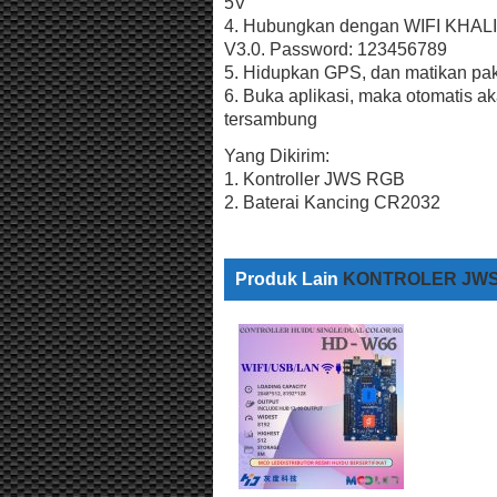
5V
4. Hubungkan dengan WIFI KHA
V3.0. Password: 123456789
5. Hidupkan GPS, dan matikan pake
6. Buka aplikasi, maka otomatis a
tersambung
Yang Dikirim:
1. Kontroller JWS RGB
2. Baterai Kancing CR2032
Produk Lain
KONTROLER JW