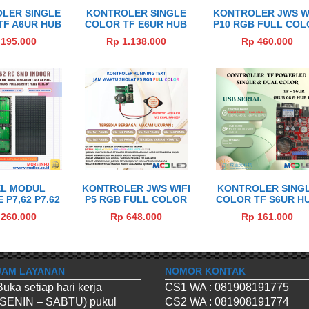
LER SINGLE
KONTROLER SINGLE
KONTROLER JWS W
TF A6UR HUB
COLOR TF E6UR HUB
P10 RGB FULL COL
AN HUB 12
12
2X5 PANEL (HANY
195.000
Rp 1.138.000
Rp 460.000
JWS)
EL MODUL
KONTROLER JWS WIFI
KONTROLER SING
P7,62 P7.62
P5 RGB FULL COLOR
COLOR TF S6UR H
 32X64 PIXEL
1X6 PANEL, 2X2
08 DAN HUB 12
260.000
Rp 648.000
Rp 161.000
RG YELLOW
PANEL, DAN 2X3
PANEL (AUTO TARTIL)
JAM LAYANAN
NOMOR KONTAK
Buka setiap hari kerja
CS1 WA : 081908191775
(SENIN – SABTU) pukul
CS2 WA : 081908191774