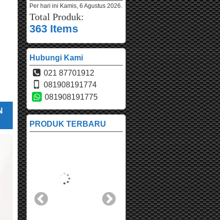
Per hari ini
Kamis, 6 Agustus 2026.
Total Produk:
363 Items
Hubungi Kami
021 87701912
081908191774
081908191775
N
PRODUK TERBARU