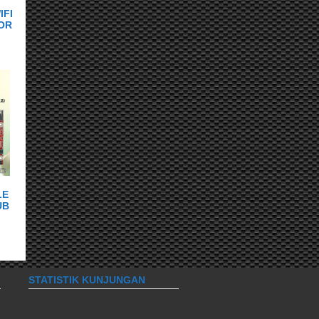
IFI
OR
A
LE
UB
STATISTIK KUNJUNGAN