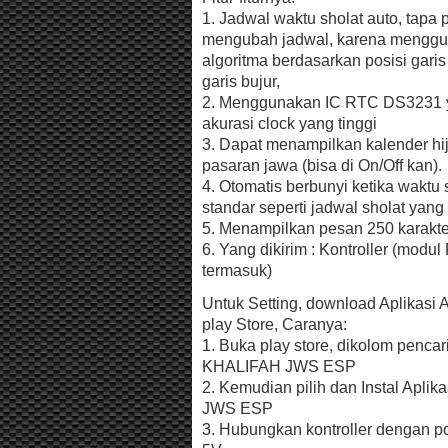
1. Jadwal waktu sholat auto, tapa 
mengubah jadwal, karena mengg
algoritma berdasarkan posisi garis
garis bujur,
2. Menggunakan IC RTC DS3231 y
akurasi clock yang tinggi
3. Dapat menampilkan kalender hij
pasaran jawa (bisa di On/Off kan).
4. Otomatis berbunyi ketika waktu sh
standar seperti jadwal sholat yang 
5. Menampilkan pesan 250 karakter
6. Yang dikirim : Kontroller (modul
termasuk)
Untuk Setting, download Aplikasi A
play Store, Caranya:
1. Buka play store, dikolom pencar
KHALIFAH JWS ESP
2. Kemudian pilih dan Instal Apli
JWS ESP
3. Hubungkan kontroller dengan p