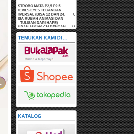
P2.5
STROBO MATA P2,5 P2.5
STROBO MATA P2,5 P2.5
NGAN
DEVILS EYES TEGANGAN
DEVILS EYES TEGANGAN
DAN 24,
UNIVERSAL (BISA 12 DAN 24,
UNIVERSAL (BISA 12 DAN 24,
I DAN
BISA RUBAH ANIMASI DAN
BISA RUBAH ANIMASI DAN
PE)
TULISAN DARI HAPE)
TULISAN DARI HAPE)
DENGAN
UKURAN 16X128 CM DENGAN
UKURAN 16X96 CM DENGAN
M
BOX 20X132 CM
BOX 20X100 CM
TEMUKAN KAMI DI ...
KATALOG