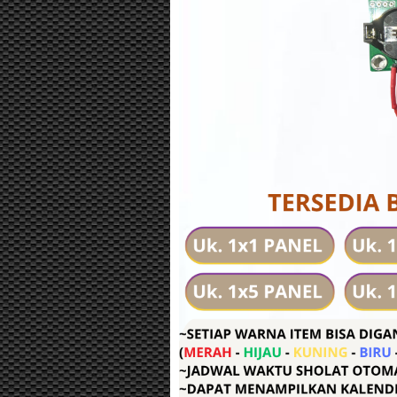
STROBO MAT
DEVILS EY
UNIVERSAL (B
BISA RUBAH
TULISAN 
UKURAN 16X
BOX 2