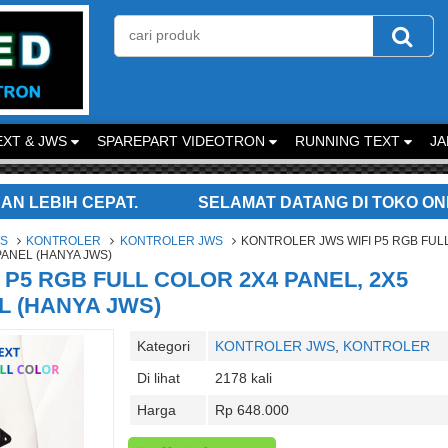
XT & JWS
SPAREPART VIDEOTRON
RUNNING TEXT
JA
PAT.
SELAMAT DATANG DI TOKO ONLINE KAMI. 
WS
KONTROLER
KONTROLER JWS
KONTROLER JWS WIFI P5 RGB FUL
PANEL (HANYA JWS)
P5 RGB FULL COLOR 2X4 PANEL, 2X5
L (HANYA JWS)
Kategori
KONTROLER JWS
,
KONTROLER
Di lihat
2178 kali
Harga
Rp 648.000