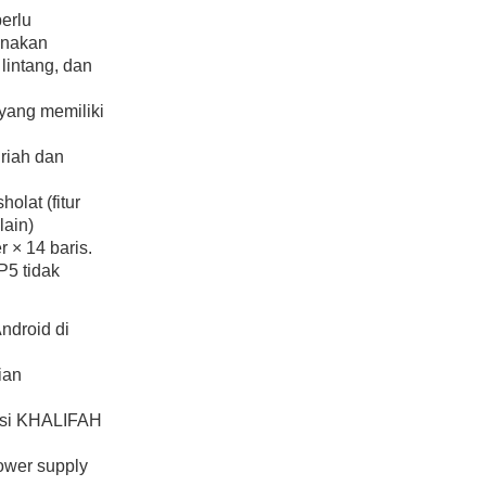
perlu
unakan
 lintang, dan
ang memiliki
riah dan
olat (fitur
lain)
 × 14 baris.
 P5 tidak
ndroid di
ian
kasi KHALIFAH
ower supply