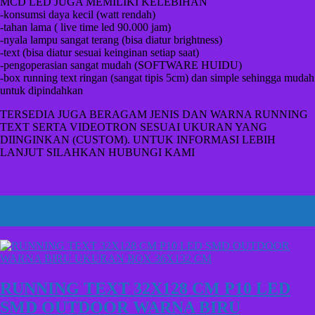
MCD LED JUGA MEMILIKI KELEBIHAN
-konsumsi daya kecil (watt rendah)
-tahan lama ( live time led 90.000 jam)
-nyala lampu sangat terang (bisa diatur brightness)
-text (bisa diatur sesuai keinginan setiap saat)
-pengoperasian sangat mudah (SOFTWARE HUIDU)
-box running text ringan (sangat tipis 5cm) dan simple sehingga mudah
untuk dipindahkan
TERSEDIA JUGA BERAGAM JENIS DAN WARNA RUNNING
TEXT SERTA VIDEOTRON SESUAI UKURAN YANG
DIINGINKAN (CUSTOM). UNTUK INFORMASI LEBIH
LANJUT SILAHKAN HUBUNGI KAMI
Produk lain
RT SINGLE COLOR
,
RT SINGLE
COLOR 16x192cm
,
RUNNING TEXT
RUNNING TEXT 32X128 CM P10 LED
SMD OUTDOOR WARNA BIRU