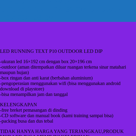
DIP OUTDOOR WARNA PUTIH
UKURAN LED 16X192 CM UKURAN
BOX 20X196 CM
LED RUNNING TEXT P10 OUTDOOR LED DIP
-ukuran led 16×192 cm dengan box 20×196 cm
-outdoor (aman ditempatkan diluar ruangan terkena sinar matahari
maupun hujan)
-box ringan dan anti karat (berbahan aluminium)
-pengoperasian menggunakan wifi (bisa menggunakan android
download di playstore)
-bisa menampilkan jam dan tanggal
KELENGKAPAN
-free breket pemasangan di dinding
-CD software dan manual book (kami training sampai bisa)
-packing busa dan dus tebal
TIDAK HANYA HARGA YANG TERJANGKAU,PRODUK