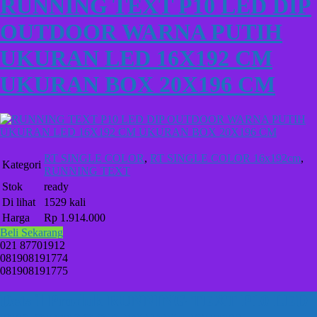
RUNNING TEXT P10 LED DIP
OUTDOOR WARNA PUTIH
UKURAN LED 16X192 CM
UKURAN BOX 20X196 CM
RT SINGLE COLOR
,
RT SINGLE COLOR 16x192cm
,
Kategori
RUNNING TEXT
Stok
ready
Di lihat
1529 kali
Harga
Rp 1.914.000
Beli Sekarang
021 87701912
081908191774
081908191775
Detail Produk RUNNING TEXT P10 LED