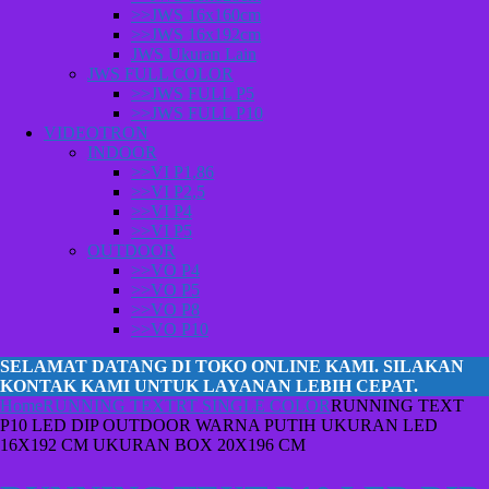
>>JWS 16x160cm
>>JWS 16x192cm
JWS Ukuran Lain
JWS FULL COLOR
>>JWS FULL P5
>>JWS FULL P10
VIDEOTRON
INDOOR
>>VI P1,86
>>VI P2,5
>>VI P4
>>VI P5
OUTDOOR
>>VO P4
>>VO P5
>>VO P8
>>VO P10
SELAMAT DATANG DI TOKO ONLINE KAMI. SILAKAN
KONTAK KAMI UNTUK LAYANAN LEBIH CEPAT.
Home
RUNNING TEXT
RT SINGLE COLOR
RUNNING TEXT
P10 LED DIP OUTDOOR WARNA PUTIH UKURAN LED
16X192 CM UKURAN BOX 20X196 CM