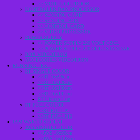
>> MODUL OUTDOOR
KONTROLER DAN PROCESSOR
>> SENDING CARD
>> SENDING BOX
>> CONTROL CARD
>> VIDEO PROCESSOR
POWER SUPPLY
>> POWER SUPPLY 220 VOLT CZCL
>> POWER SUPPLY 220 COLT STANDAR
BOX VIDEOTRON
ACCECORIES VIDEOTRON
RUNNING TEXT
RT SINGLE COLOR
>>RT 16x96cm
>>RT 16x128cm
>>RT 16x160cm
>>RT 16x192cm
RT Ukuran Lain
RT FULL COLOR
>>RT FULL P5
>>RT FULL P10
JAM WAKTU SHOLAT
JWS SINGLE COLOR
>>JWS 16x96cm
>>JWS 16x128cm