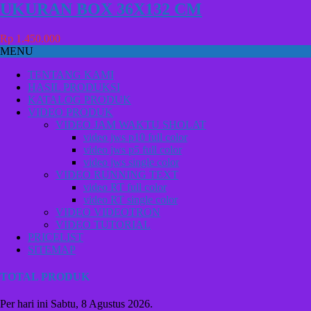
UKURAN BOX 36X132 CM
Rp 1.450.000
MENU
TENTANG KAMI
HASIL PRODUKSI
KATALOG PRODUK
VIDEO PRODUK
VIDEO JAM WAKTU SHOLAT
video jws p10 full color
video jws p5 full color
video jws single color
VIDEO RUNNING TEXT
video RT full color
video RT single color
VIDEO VIDEOTRON
VIDEO TUTORIAL
PRICELIST
SITEMAP
TOTAL PRODUK
Per hari ini
Sabtu, 8 Agustus 2026.