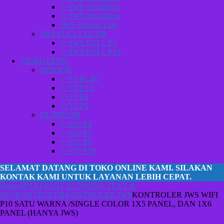
>>JWS 16x160cm
>>JWS 16x192cm
JWS Ukuran Lain
JWS FULL COLOR
>>JWS FULL P5
>>JWS FULL P10
VIDEOTRON
INDOOR
>>VI P1,86
>>VI P2,5
>>VI P4
>>VI P5
OUTDOOR
>>VO P4
>>VO P5
>>VO P8
>>VO P10
SELAMAT DATANG DI TOKO ONLINE KAMI. SILAKAN
KONTAK KAMI UNTUK LAYANAN LEBIH CEPAT.
Home
SPAREPART RUNNING TEXT &
JWS
KONTROLER
KONTROLER JWS
KONTROLER JWS WIFI
P10 SATU WARNA /SINGLE COLOR 1X5 PANEL, DAN 1X6
PANEL (HANYA JWS)