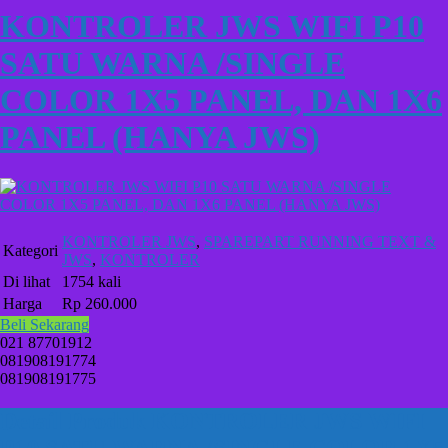
KONTROLER JWS WIFI P10
SATU WARNA /SINGLE
COLOR 1X5 PANEL, DAN 1X6
PANEL (HANYA JWS)
KONTROLER JWS
,
SPAREPART RUNNING TEXT &
Kategori
JWS
,
KONTROLER
Di lihat
1754 kali
Harga
Rp 260.000
Beli Sekarang
021 87701912
081908191774
081908191775
Detail Produk KONTROLER JWS WIFI
P10 SATU WARNA /SINGLE COLOR 1X5