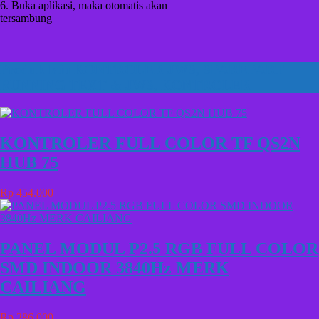
6. Buka aplikasi, maka otomatis akan
tersambung
Produk lain
KONTROLER JWS
,
SPAREPART
RUNNING TEXT & JWS
,
KONTROLER
KONTROLER FULL COLOR TF QS2N
HUB 75
Rp 454.000
PANEL MODUL P2.5 RGB FULL COLOR
SMD INDOOR 3840Hz MERK
CAILIANG
Rp 286.000