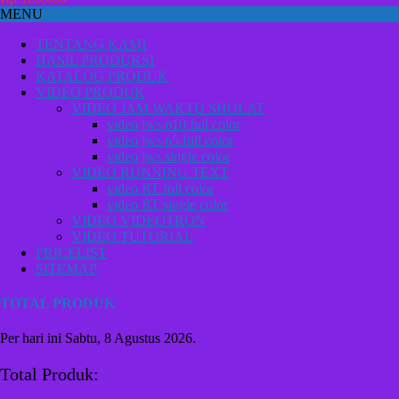
MENU
TENTANG KAMI
HASIL PRODUKSI
KATALOG PRODUK
VIDEO PRODUK
VIDEO JAM WAKTU SHOLAT
video jws p10 full color
video jws p5 full color
video jws single color
VIDEO RUNNING TEXT
video RT full color
video RT single color
VIDEO VIDEOTRON
VIDEO TUTORIAL
PRICELIST
SITEMAP
TOTAL PRODUK
Per hari ini
Sabtu, 8 Agustus 2026.
Total Produk: