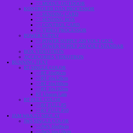
>> MODUL OUTDOOR
KONTROLER DAN PROCESSOR
>> SENDING CARD
>> SENDING BOX
>> CONTROL CARD
>> VIDEO PROCESSOR
POWER SUPPLY
>> POWER SUPPLY 220 VOLT CZCL
>> POWER SUPPLY 220 COLT STANDAR
BOX VIDEOTRON
ACCECORIES VIDEOTRON
RUNNING TEXT
RT SINGLE COLOR
>>RT 16x96cm
>>RT 16x128cm
>>RT 16x160cm
>>RT 16x192cm
RT Ukuran Lain
RT FULL COLOR
>>RT FULL P5
>>RT FULL P10
JAM WAKTU SHOLAT
JWS SINGLE COLOR
>>JWS 16x96cm
>>JWS 16x128cm