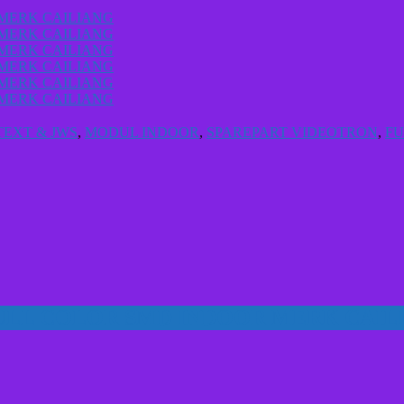
TEXT & JWS
,
MODUL INDOOR
,
SPAREPART VIDEOTRON
,
FU
 FULL COLOR SMD INDOOR MERK CAIL