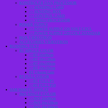
KONTROLER DAN PROCESSOR
>> SENDING CARD
>> SENDING BOX
>> CONTROL CARD
>> VIDEO PROCESSOR
POWER SUPPLY
>> POWER SUPPLY 220 VOLT CZCL
>> POWER SUPPLY 220 COLT STANDAR
BOX VIDEOTRON
ACCECORIES VIDEOTRON
RUNNING TEXT
RT SINGLE COLOR
>>RT 16x96cm
>>RT 16x128cm
>>RT 16x160cm
>>RT 16x192cm
RT Ukuran Lain
RT FULL COLOR
>>RT FULL P5
>>RT FULL P10
JAM WAKTU SHOLAT
JWS SINGLE COLOR
>>JWS 16x96cm
>>JWS 16x128cm
>>JWS 16x160cm