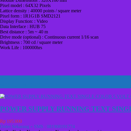
Module Dimensions : 320X160 mm
Pixel model : 64X32 Pixels
Lattice density : 40000 points / square meter
Pixel form : 1R1G1B SMD2121
Display Function: : Video
Data Interface : HUB 75
Best distance : 5m ~ 40 m
Drive mode (optional) : Continuous current 1/16 scan
Brightness : 700 cd / square meter
Work Life : 100000hrs
Produk lain
MODUL RUNNING TEXT
,
SPAREPAR
MODUL VIDEOTRON
POWER SUPPLY RUNNING TEXT SINGL
Rp 195.000
Order Sekarang » SMS : 081908191774