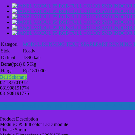
Kategori
MODUL RUNNING TEXT
,
SPAREPART RUNNING 
Stok
Ready
Di lihat
1896 kali
Berat(/pcs)
0,5 Kg
Harga
Rp 180.000
Beli Sekarang
021 87701912
081908191774
081908191775
Detail Produk PANEL MODUL P5 RGB
Product Description
Module : P5 full color LED module
Pixels : 5 mm