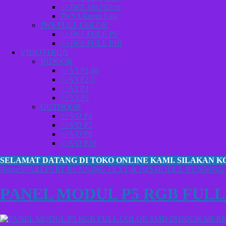
>>JWS 16x192cm
JWS Ukuran Lain
JWS FULL COLOR
>>JWS FULL P5
>>JWS FULL P10
VIDEOTRON
INDOOR
>>VI P1,86
>>VI P2,5
>>VI P4
>>VI P5
OUTDOOR
>>VO P4
>>VO P5
>>VO P8
>>VO P10
SELAMAT DATANG DI TOKO ONLINE KAMI. SILAKAN K
Home
SPAREPART RUNNING TEXT & JWS
MODUL RUNNING
PANEL MODUL P5 RGB FUL