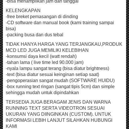
-bisa menampilkan jam dan tanggal
KELENGKAPAN
-free breket pemasangan di dinding
-CD software dan manual book (kami training sampai
bisa)
-packing busa dan dus tebal
TIDAK HANYA HARGA YANG TERJANGKAU,PRODUK
MCD LED JUGA MEMILIKI KELEBIHAN
-konsumsi daya kecil (watt rendah)
-tahan lama ( live time led 90.000 jam)
-nyala lampu sangat terang (bisa diatur brightness)
-text (bisa diatur sesuai keinginan setiap saat)
-pengoperasian sangat mudah (SOFTWARE HUIDU)
-box running text ringan (sangat tipis 5cm) dan simple
sehingga mudah untuk dipindahkan
TERSEDIA JUGA BERAGAM JENIS DAN WARNA
RUNNING TEXT SERTA VIDEOTRON SESUAI
UKURAN YANG DIINGINKAN (CUSTOM). UNTUK
INFORMASI LEBIH LANJUT SILAHKAN HUBUNGI
KAMI