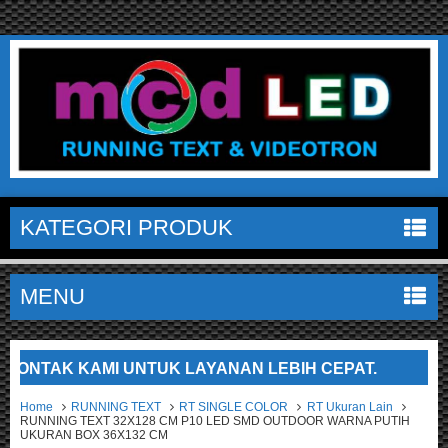
KATEGORI PRODUK
MENU
AK KAMI UNTUK LAYANAN LEBIH CEPAT.
SELAMA
Home
RUNNING TEXT
RT SINGLE COLOR
RT Ukuran Lain
RUNNING TEXT 32X128 CM P10 LED SMD OUTDOOR WARNA PUTIH
UKURAN BOX 36X132 CM