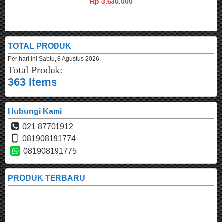
Rp 3.630.000
TOTAL PRODUK
Per hari ini
Sabtu, 8 Agustus 2026.
Total Produk:
363 Items
Hubungi Kami
021 87701912
081908191774
081908191775
PRODUK TERBARU