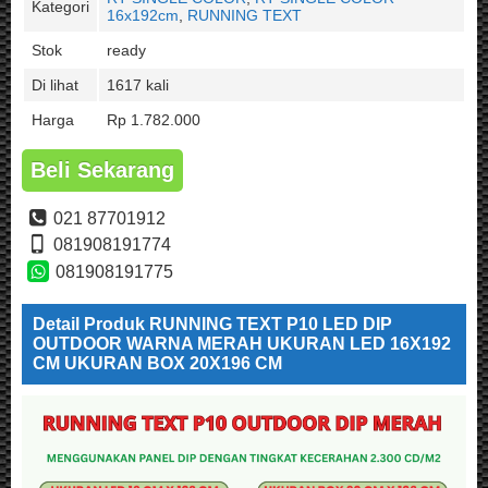
Kategori
16x192cm
,
RUNNING TEXT
Stok
ready
Di lihat
1617 kali
Harga
Rp 1.782.000
Beli Sekarang
021 87701912
081908191774
081908191775
Detail Produk RUNNING TEXT P10 LED DIP
OUTDOOR WARNA MERAH UKURAN LED 16X192
CM UKURAN BOX 20X196 CM