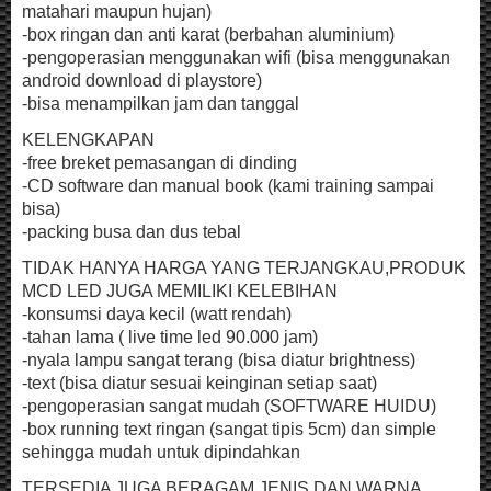
matahari maupun hujan)
-box ringan dan anti karat (berbahan aluminium)
-pengoperasian menggunakan wifi (bisa menggunakan
android download di playstore)
-bisa menampilkan jam dan tanggal
KELENGKAPAN
-free breket pemasangan di dinding
-CD software dan manual book (kami training sampai
bisa)
-packing busa dan dus tebal
TIDAK HANYA HARGA YANG TERJANGKAU,PRODUK
MCD LED JUGA MEMILIKI KELEBIHAN
-konsumsi daya kecil (watt rendah)
-tahan lama ( live time led 90.000 jam)
-nyala lampu sangat terang (bisa diatur brightness)
-text (bisa diatur sesuai keinginan setiap saat)
-pengoperasian sangat mudah (SOFTWARE HUIDU)
-box running text ringan (sangat tipis 5cm) dan simple
sehingga mudah untuk dipindahkan
TERSEDIA JUGA BERAGAM JENIS DAN WARNA