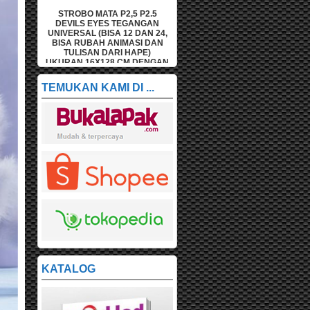
P2,5 P2.5
STROBO MATA P2,5 P2.5
STROBO MATA P2,5 P2
 TEGANGAN
DEVILS EYES TEGANGAN
DEVILS EYES TEGAN
A 12 DAN 24,
UNIVERSAL (BISA 12 DAN 24,
UNIVERSAL (BISA 12 DA
NIMASI DAN
BISA RUBAH ANIMASI DAN
BISA RUBAH ANIMASI 
RI HAPE)
TULISAN DARI HAPE)
TULISAN DARI HAPE
 CM DENGAN
UKURAN 16X96 CM DENGAN
UKURAN 16X64 CM DE
32 CM
BOX 20X100 CM
BOX 20X68 CM
TEMUKAN KAMI DI ...
KATALOG