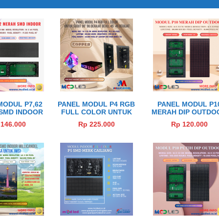
MODUL P7,62
PANEL MODUL P4 RGB
PANEL MODUL P1
SMD INDOOR
FULL COLOR UNTUK
MERAH DIP OUTDO
SUDUT 90° 90
146.000
Rp 225.000
Rp 120.000
DERAJAT BEVEL 45°
45 DERAJAT