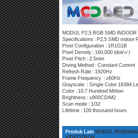
MODUL P2,5 RGB SMD INDOOR 
Specifications : P2,5 SMD indoor F
Pixel Configuration : 1R1G1B
Pixel Density : 160,000 (dot/㎡)
Pixel Pitch : 2.5mm
Diving Method : Constant Current
Refresh Rate : 1920Hz
Frame Frequency : ≥60Hz
Grayscale : Single Color 16384 L
Color : 10.7 Hundred Million
Brightness : ≥800CD/M2
Scan mode : 1/32
Lifetime : 100 thousand hours
Produk Lain
MODUL RUNNING
VIDEOTRON