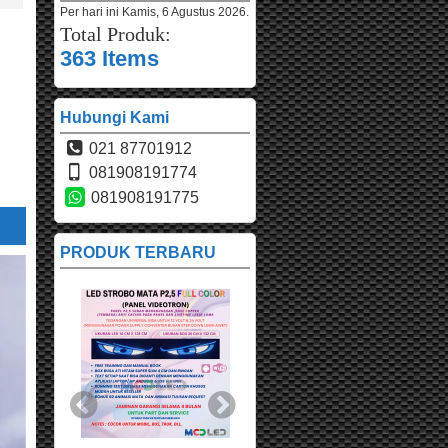
Per hari ini
Kamis, 6 Agustus 2026.
Total Produk:
363 Items
Hubungi Kami
021 87701912
081908191774
081908191775
PRODUK TERBARU