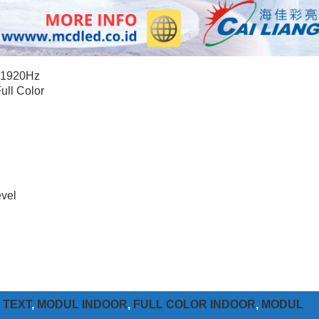
1920Hz
ull Color
evel
 TEXT
,
MODUL INDOOR
,
FULL COLOR INDOOR
,
MODUL