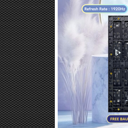
STROBO MATA P2,5 P2.5
STROB
DEVILS EYES TEGANGAN
DEVIL
UNIVERSAL (BISA 12 DAN 24,
UNIVERS
BISA RUBAH ANIMASI DAN
BISA R
TULISAN DARI HAPE)
TUL
UKURAN 16X64 CM DENGAN
UKURAN
BOX 20X68 CM
B