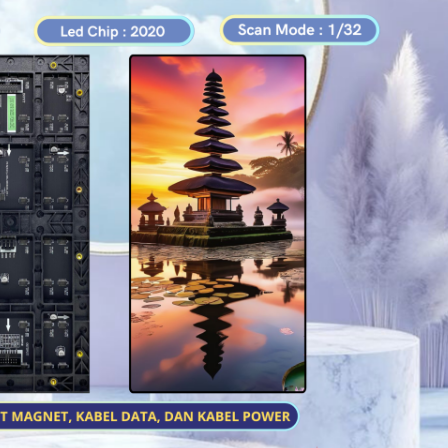
O MATA P2,5 P2.5
STROBO MATA P2,5 P2.5
STROBO MATA 
S EYES TEGANGAN
DEVILS EYES TEGANGAN
DEVILS EYES
AL (BISA 12 DAN 24,
UNIVERSAL (BISA 12 DAN 24,
UNIVERSAL (BIS
UBAH ANIMASI DAN
BISA RUBAH ANIMASI DAN
BISA RUBAH A
ISAN DARI HAPE)
TULISAN DARI HAPE)
TULISAN DA
 16X192 CM DENGAN
UKURAN 16X160 CM DENGAN
UKURAN 16X128
OX 20X196 CM
BOX 20X164 CM
BOX 20X1