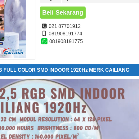
Beli Sekarang
021 87701912
081908191774
081908191775
RGB FULL COLOR SMD INDOOR 1920Hz MERK CAILIANG