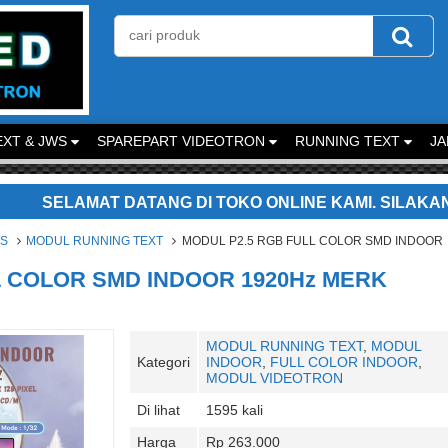
XT & JWS
SPAREPART VIDEOTRON
RUNNING TEXT
JA
AT DATANG DI TOKO ONLINE KAMI. SILAKAN KONTAK K
WS
MODUL RUNNING TEXT
MODUL P2.5 RGB FULL COLOR SMD INDOOR
L COLOR SMD INDOOR 1920Hz MERK
MODUL RUNNING TEXT
,
MODUL
Kategori
INDOOR
,
FULL COLOR INDOOR
,
MODUL VIDEOTRON
Di lihat
1595 kali
Harga
Rp 263.000