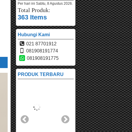
Per hari ini
Sabtu, 8 Agustus 2026.
Total Produk:
363 Items
Hubungi Kami
021 87701912
081908191774
081908191775
PRODUK TERBARU