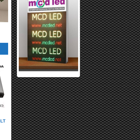
OLT
L