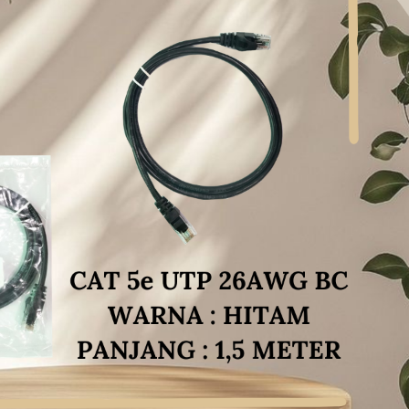
A P2,5 P2.5
STROBO MATA P2,5 P2.5
STROBO MATA P2,5 
ES TEGANGAN
DEVILS EYES TEGANGAN
DEVILS EYES TEGA
ISA 12 DAN 24,
UNIVERSAL (BISA 12 DAN 24,
UNIVERSAL (BISA 12 
 ANIMASI DAN
BISA RUBAH ANIMASI DAN
BISA RUBAH ANIMAS
DARI HAPE)
TULISAN DARI HAPE)
TULISAN DARI HA
64 CM DENGAN
UKURAN 16X192 CM DENGAN
UKURAN 16X160 CM 
0X68 CM
BOX 20X196 CM
BOX 20X164 C