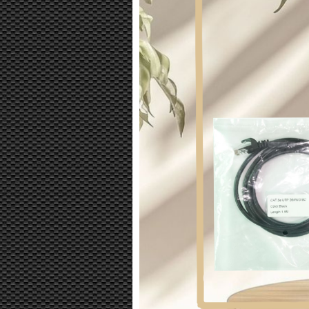
STROBO MAT
DEVILS EY
UNIVERSAL (B
BISA RUBAH
TULISAN 
UKURAN 16X
BOX 2