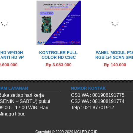
 HD VP410H
KONTROLER FULL
PANEL MODUL P1
ANTI HD VP
COLOR HD C36C
RGB 1/4 SCAN SM
ENDING CARD
HUIDU (ASYNCH
OUTDOOR LED CH
2.600.000
Rp 3.083.000
Rp 140.000
D VIDEO
CONTROLLER)
3535
SOR U-DISK
EO PLAY
JAM LAYANAN
NOMOR KONTAK
Buka setiap hari kerja
CS1 WA : 081908191775
(SENIN – SABTU) pukul
CS2 WA : 081908191774
09.00 – 17.00 WIB. Hari
Telp : 021 87701912
Minggu libur.
Copyright © 2009-2029
MCLED.CO.ID