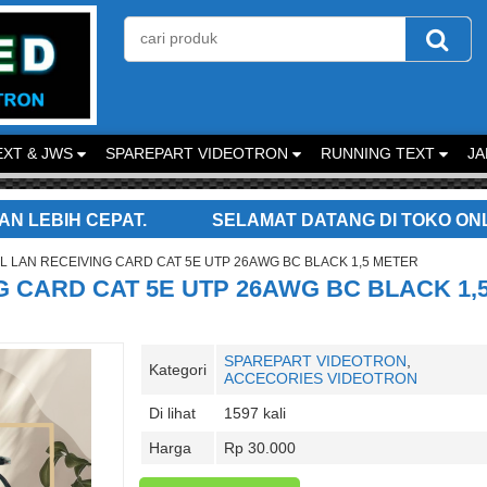
XT & JWS
SPAREPART VIDEOTRON
RUNNING TEXT
JA
 CEPAT.
SELAMAT DATANG DI TOKO ONLINE KAMI
L LAN RECEIVING CARD CAT 5E UTP 26AWG BC BLACK 1,5 METER
 CARD CAT 5E UTP 26AWG BC BLACK 1,
SPAREPART VIDEOTRON
,
Kategori
ACCECORIES VIDEOTRON
Di lihat
1597 kali
Harga
Rp 30.000