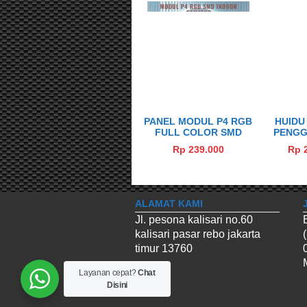
PANEL MODUL P4 RGB
HUIDU
FULL COLOR SMD
PENGG
INDOOR MERK
410A S
Rp 239.000
Rp 
CAILIANG
LE
PROCES
VID
ALAMAT KAMI
Jl. pesona kalisari no.60
kalisari pasar rebo jakarta
timur 13760
Layanan cepat?
Chat
Disini