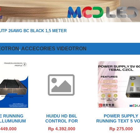
UTP 26AWG BC BLACK 1,5 METER
EOTRON
,
ACCECORIES VIDEOTRON
E RUNNING
HUIDU HD B6L
POWER SUPPLY
ALLUMUNIUM
CONTROL FOR
RUNNING TEXT 5 V
530S (FRAME
POSTER LED
60 AMPERE TEBA
449.000
Rp 4.392.000
Rp 275.000
E SIDE/DUA
CZCL
SISI)