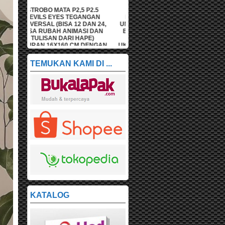
P2.5
STROBO MATA P2,5 P2.5
STROBO MATA P2,5 P2.5
NGAN
DEVILS EYES TEGANGAN
DEVILS EYES TEGANGAN
DAN 24,
UNIVERSAL (BISA 12 DAN 24,
UNIVERSAL (BISA 12 DAN 24,
I DAN
BISA RUBAH ANIMASI DAN
BISA RUBAH ANIMASI DAN
PE)
TULISAN DARI HAPE)
TULISAN DARI HAPE)
DENGAN
UKURAN 16X128 CM DENGAN
UKURAN 16X96 CM DENGAN
M
BOX 20X132 CM
BOX 20X100 CM
TEMUKAN KAMI DI ...
KATALOG