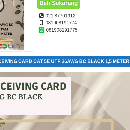
Beli Sekarang
021 87701912
081908191774
081908191775
ECEIVING CARD CAT 5E UTP 26AWG BC BLACK 1,5 METER