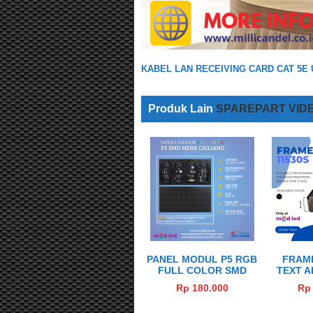
KABEL LAN RECEIVING CARD CAT 5E 
Produk Lain
SPAREPART VID
PANEL MODUL P5 RGB
FRAM
FULL COLOR SMD
TEXT 
INDOOR MERK
TYPE 11
Rp 180.000
Rp 
CAILIANG
DOUBL